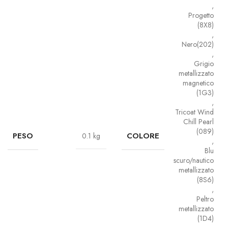
,
Progetto
(8X8)
,
Nero(202)
,
Grigio
metallizzato
magnetico
(1G3)
,
Tricoat Wind
Chill Pearl
(089)
PESO
COLORE
0.1 kg
,
Blu
scuro/nautico
metallizzato
(8S6)
,
Peltro
metallizzato
(1D4)
,