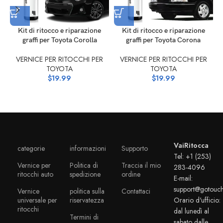
Kit di ritocco e riparazione
Kit di ritocco e riparazione
graffi per Toyota Corolla
graffi per Toyota Corona
VERNICE PER RITOCCHI PER
VERNICE PER RITOCCHI PER
TOYOTA
TOYOTA
$
19.99
$
19.99
VaiRitocca
categorie
informazioni
Supporto
Tel: +1 (253)
Vernice per
Politica di
Traccia il mio
283-4096
ritocchi auto
spedizione
ordine
E-mail:
support@gotouc
Vernice
politica sulla
Contattaci
universale per
riservatezza
Orario d'ufficio:
ritocchi
dal lunedì al
Termini di
sabato dalle