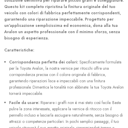
soluzione definitiva per riparare piccoli graffi e scheggiature.
Questo kit completo ripristina la finitura originale del tuo
veicolo con colori di fabbrica perfettamente corrispondenti,
garantendo una riparazione impeccabile. Progettato per
un'applicazione semplicissima ed economica, dona alla tua
Avalon un aspetto professionale con il minimo sforzo, senza
bisogno di esperienza.
Caratteristiche:
Corrispondenza perfetta dei colori:
Specificamente formulata
per la Toyota Avalon, la nostra vernice per ritocchi offre una
corrispondenza precisa con il colore originale di fabbrica,
garantendo riparazioni lisce e impeccabili con una finitura
professionale. Dimentica le tonalità non abbinate: la tua Toyota Avalon
tornerà impeccabile.
Facile da usare:
Riparare i graffi non è mai stato così facile. Basta
pulire la zona interessata, applicare la vernice di ritocco con il
pennello incluso e lasciarla asciugare naturalmente, senza bisogno di
attrezzi o competenze particolari. In pochi semplici passaggi, il tuo
veicolo ritroverà il suo aspetto originale, risparmiandoti tempo e