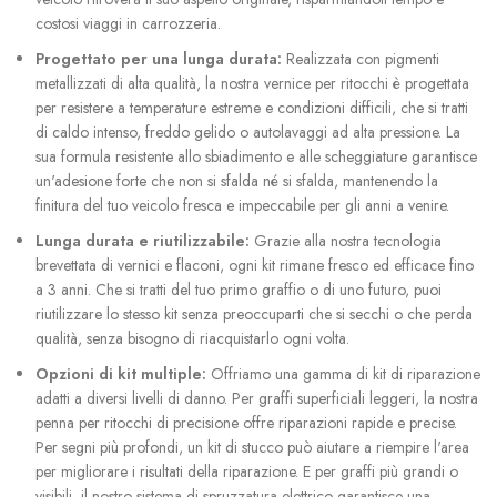
costosi viaggi in carrozzeria.
Progettato per una lunga durata:
Realizzata con pigmenti
metallizzati di alta qualità, la nostra vernice per ritocchi è progettata
per resistere a temperature estreme e condizioni difficili, che si tratti
di caldo intenso, freddo gelido o autolavaggi ad alta pressione. La
sua formula resistente allo sbiadimento e alle scheggiature garantisce
un'adesione forte che non si sfalda né si sfalda, mantenendo la
finitura del tuo veicolo fresca e impeccabile per gli anni a venire.
Lunga durata e riutilizzabile:
Grazie alla nostra tecnologia
brevettata di vernici e flaconi, ogni kit rimane fresco ed efficace fino
a 3 anni. Che si tratti del tuo primo graffio o di uno futuro, puoi
riutilizzare lo stesso kit senza preoccuparti che si secchi o che perda
qualità, senza bisogno di riacquistarlo ogni volta.
Opzioni di kit multiple:
Offriamo una gamma di kit di riparazione
adatti a diversi livelli di danno. Per graffi superficiali leggeri, la nostra
penna per ritocchi di precisione offre riparazioni rapide e precise.
Per segni più profondi, un kit di stucco può aiutare a riempire l'area
per migliorare i risultati della riparazione. E per graffi più grandi o
visibili, il nostro sistema di spruzzatura elettrico garantisce una