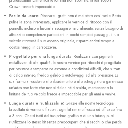
professionale. Dimentica le tonalità non abbinate: la tua Toyota
Crown tornerà impeccabile.
Facile da usare:
Riparare i graffi non è mai stato così facile. Basta
pulire la zona interessata, applicare la vernice di ritocco con il
pennello incluso e lasciarla asciugare naturalmente, senza bisogno di
attrezzi o competenze particolari. In pochi semplici passaggi, il tuo
veicolo ritroverà il suo aspetto originale, risparmiandoti tempo e
costosi viaggi in carrozzeria.
Progettato per una lunga durata:
Realizzata con pigmenti
metallizzati di alta qualità, la nostra vernice per ritocchi è progettata
per resistere a temperature estreme e condizioni difficili, che si tratti
di caldo intenso, freddo gelido o autolavaggi ad alta pressione. La
sua formula resistente allo sbiadimento e alle scheggiature garantisce
un'adesione forte che non si sfalda né si sfalda, mantenendo la
finitura del tuo veicolo fresca e impeccabile per gli anni a venire.
Lunga durata e riutilizzabile:
Grazie alla nostra tecnologia
brevettata di vernici e flaconi, ogni kit rimane fresco ed efficace fino
a 3 anni. Che si tratti del tuo primo graffio o di uno futuro, puoi
riutilizzare lo stesso kit senza preoccuparti che si secchi o che perda