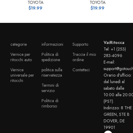
TOYOTA
TOYOTA
$
19.99
$
19.99
VaiRitocca
categorie
informazioni
Supporto
Tel: +1 (253)
Vernice per
Politica di
Traccia il mio
283-4096
ritocchi auto
spedizione
ordine
E-mail:
support@gotouc
Vernice
politica sulla
Contattaci
universale per
riservatezza
Orario d'ufficio:
ritocchi
dal lunedì al
Termini di
sabato dalle
servizio
10:00 alle 20:0
Politica di
(PST)
rimborso
Indirizzo: 8 THE
GREEN, STE B
DOVER, DE
19901