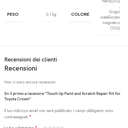
Nero(202)
,
Grigio
PESO
COLORE
0.1 kg
metallizzato
magnetico
(1G3)
Recensioni dei clienti
Recensioni
Non ci sono ancora recensioni.
Sii il primo a recensire “Touch Up Paint and Scratch Repair Kit for
Toyota Crown”
Il tuo indirizzo email non sarà pubblicato.
I campi obbligatori sono
*
contrassegnati
*
La tua valutazione