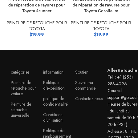
de réparation de rayures pour
de réparation de rayures pour
Toyota 4runner
Toyota Corolla Im
PEINTURE DE RETOUCHE POUR
PEINTURE DE RETOUCHE POUR
P
TOYOTA
TOYOTA
$
19.99
$
19.99
AllerRetouche
catégories
information
Soutien
Tél. : +1 (253)
Peinture de
Politique
Suivre ma
283-4096
retouche pour
d'expédition
commande
Courriel :
voiture
support@gotouc
politique de
Contactez-nous
Peinture de
confidentialité
Heures de burea
retouche
: du lundi au
Conditions
universelle
samedi de 10 h 
d'utilisation
20 h (PST)
Politique de
Adresse : 8 THE
remboursement