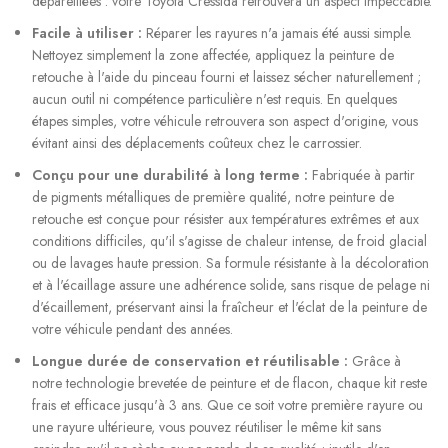
dépareillées : votre Toyota Cressida retrouvera un aspect impeccable.
Facile à utiliser :
Réparer les rayures n'a jamais été aussi simple.
Nettoyez simplement la zone affectée, appliquez la peinture de
retouche à l'aide du pinceau fourni et laissez sécher naturellement ;
aucun outil ni compétence particulière n'est requis. En quelques
étapes simples, votre véhicule retrouvera son aspect d'origine, vous
évitant ainsi des déplacements coûteux chez le carrossier.
Conçu pour une durabilité à long terme :
Fabriquée à partir
de pigments métalliques de première qualité, notre peinture de
retouche est conçue pour résister aux températures extrêmes et aux
conditions difficiles, qu'il s'agisse de chaleur intense, de froid glacial
ou de lavages haute pression. Sa formule résistante à la décoloration
et à l'écaillage assure une adhérence solide, sans risque de pelage ni
d'écaillement, préservant ainsi la fraîcheur et l'éclat de la peinture de
votre véhicule pendant des années.
Longue durée de conservation et réutilisable :
Grâce à
notre technologie brevetée de peinture et de flacon, chaque kit reste
frais et efficace jusqu'à 3 ans. Que ce soit votre première rayure ou
une rayure ultérieure, vous pouvez réutiliser le même kit sans