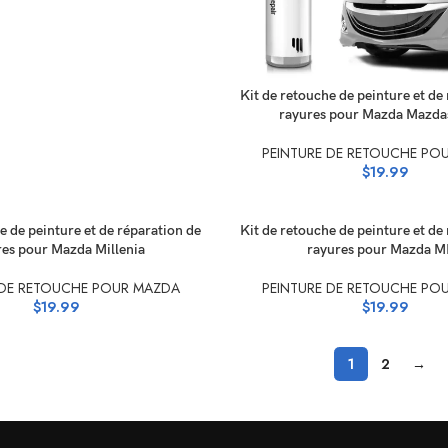
SÉLECTIONNEZ LES OPTIONS
Kit de retouche de peinture et de
rayures pour Mazda Mazd
PEINTURE DE RETOUCHE PO
$
19.99
 LES OPTIONS
SÉLECTIONNEZ LES OPTIONS
e de peinture et de réparation de
Kit de retouche de peinture et de
res pour Mazda Millenia
rayures pour Mazda 
 DE RETOUCHE POUR MAZDA
PEINTURE DE RETOUCHE PO
$
19.99
$
19.99
1
2
→