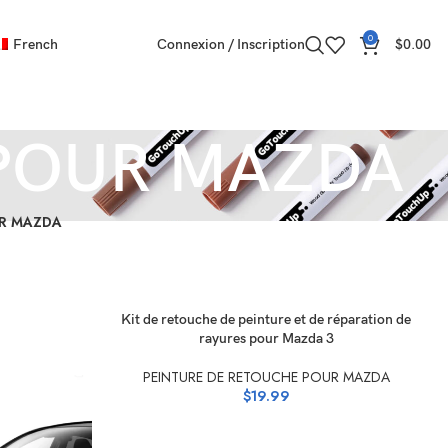
0
French
Connexion / Inscription
$
0.00
POUR MAZDA
UR MAZDA
SÉLECTIONNEZ LES OPTIONS
Kit de retouche de peinture et de réparation de
rayures pour Mazda 3
PEINTURE DE RETOUCHE POUR MAZDA
$
19.99