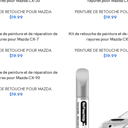
ures pour Mazda CX-30
rayures pour Mazda C
 DE RETOUCHE POUR MAZDA
PEINTURE DE RETOUCHE PO
$
19.99
$
19.99
 LES OPTIONS
SÉLECTIONNEZ LES OPTIONS
e de peinture et de réparation de
Kit de retouche de peinture et de
ures pour Mazda CX-7
rayures pour Mazda CX
 DE RETOUCHE POUR MAZDA
PEINTURE DE RETOUCHE PO
$
19.99
$
19.99
 LES OPTIONS
e de peinture et de réparation de
ures pour Mazda CX-90
 DE RETOUCHE POUR MAZDA
$
19.99