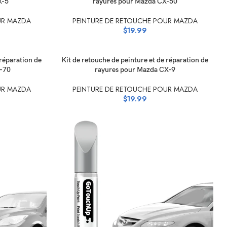
X-5
rayures pour Mazda CX-50
UR MAZDA
PEINTURE DE RETOUCHE POUR MAZDA
$
19.99
SÉLECTIONNEZ LES OPTIONS
 réparation de
Kit de retouche de peinture et de réparation de
-70
rayures pour Mazda CX-9
UR MAZDA
PEINTURE DE RETOUCHE POUR MAZDA
$
19.99