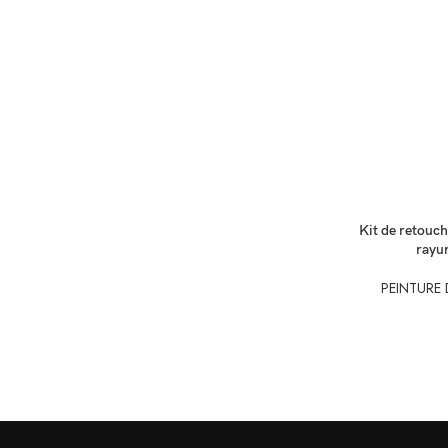
SÉLECTIONNEZ
Kit de retouch
rayu
PEINTURE