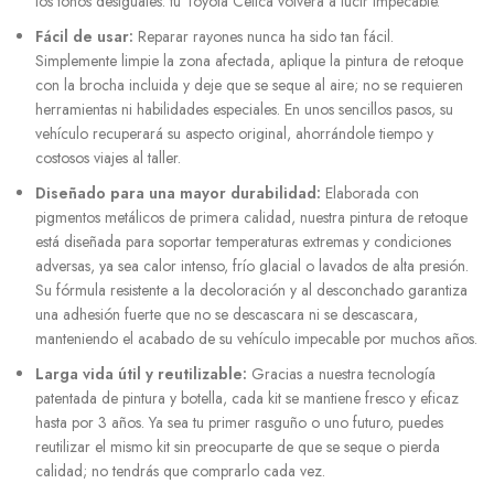
los tonos desiguales: tu Toyota Celica volverá a lucir impecable.
Fácil de usar:
Reparar rayones nunca ha sido tan fácil.
Simplemente limpie la zona afectada, aplique la pintura de retoque
con la brocha incluida y deje que se seque al aire; no se requieren
herramientas ni habilidades especiales. En unos sencillos pasos, su
vehículo recuperará su aspecto original, ahorrándole tiempo y
costosos viajes al taller.
Diseñado para una mayor durabilidad:
Elaborada con
pigmentos metálicos de primera calidad, nuestra pintura de retoque
está diseñada para soportar temperaturas extremas y condiciones
adversas, ya sea calor intenso, frío glacial o lavados de alta presión.
Su fórmula resistente a la decoloración y al desconchado garantiza
una adhesión fuerte que no se descascara ni se descascara,
manteniendo el acabado de su vehículo impecable por muchos años.
Larga vida útil y reutilizable:
Gracias a nuestra tecnología
patentada de pintura y botella, cada kit se mantiene fresco y eficaz
hasta por 3 años. Ya sea tu primer rasguño o uno futuro, puedes
reutilizar el mismo kit sin preocuparte de que se seque o pierda
calidad; no tendrás que comprarlo cada vez.