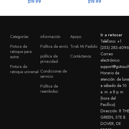
$
19.99
$
19.99
Ir a retocar
Categorías
información
Apoyo
Teléfono: +1
Pintura de
Política de envío
Trrak Mi Pedido
(253) 283-4096
retoque para
Correo
política de
Contáctenos
autos
electrónico:
privacidad
Pintura de
support@gotouc
Condiciones de
retoque universal
Horario de
servicio
atención: de lune
a sábado de 10
Política de
reembolso
a. m. a 8 p. m.
(hora del
Pacífico)
Dirección: 8 TH
GREEN, STE B
DOVER, DE